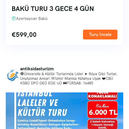
BAKÜ TURU 3 GECE 4 GÜN
Azerbaycan Bakü
€
599,00
Turu İncele
antiksidasturizm
🧿Üniversite & Kültür Turlarında Lider
➤ Rüya Gibi Turlar,
Unutulmaz Anılar!
🫶İzmir Manisa Kütahya Uşak
❤️CBÜ
KSBÜ DPÜ DEÜ EGE UÜ
🚌TÜRSAB: 16480