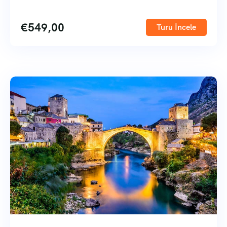
€
549,00
Turu İncele