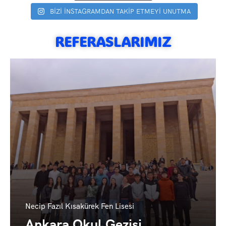
BİZİ İNSTAGRAMDAN TAKİP ETMEYİ UNUTMA
REFERASLARIMIZ
Simav Güney İlkokul&Ortaokul
Denizli Okul Gezisi