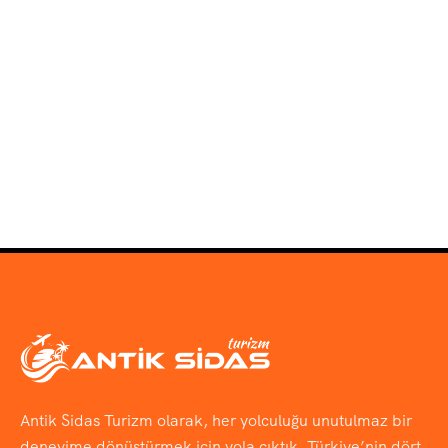
Antik Sidas Turizm olarak, her yolculuğu unutulmaz bir
deneyime dönüştürmek için yola çıktık. Türkiye’nin dört