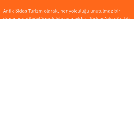
Antik Sidas Turizm olarak, her yolculuğu unutulmaz bir
deneyime dönüştürmek için yola çıktık. Türkiye’nin dört bir
yanına uzanan
Günübirlik Turlar
, tarihi dokuyu ve eşsiz
doğayı bir araya getiren
Kültür & Doğa Turları
, rotasını keşfe
aç gençler için
Okul & Öğrenci Turları
ve her adımında farklı
bir kültürü tanıyacağınız
Yurtdışı Turlar
ile sizlere özel
seyahat deneyimleri sunuyoruz.
Kurumsal
Hakkımızda