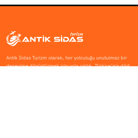
Antik Sidas Turizm olarak, her yolculuğu unutulmaz bir
deneyime dönüştürmek için yola çıktık. Türkiye’nin dört
bir yanına uzanan
Günübirlik Turlar
, tarihi dokuyu ve
eşsiz doğayı bir araya getiren
Kültür & Doğa Turları
,
rotasını keşfe aç gençler için
Okul & Öğrenci Turları
ve
her adımında farklı bir kültürü tanıyacağınız
Yurtdışı
Turlar
ile sizlere özel seyahat deneyimleri sunuyoruz.