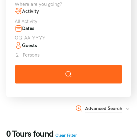
Where are you going?
Activity
All Activity
Dates
Guests
2
Persons
Advanced Search
0
Tours found
Clear Filter