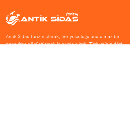
Antik Sidas Turizm olarak, her yolculuğu unutulmaz bir
deneyime dönüştürmek için yola çıktık. Türkiye’nin dört
bir yanına uzanan
Günübirlik Turlar
, tarihi dokuyu ve
eşsiz doğayı bir araya getiren
Kültür & Doğa Turları
,
rotasını keşfe aç gençler için
Okul & Öğrenci Turları
ve
her adımında farklı bir kültürü tanıyacağınız
Yurtdışı
Turlar
ile sizlere özel seyahat deneyimleri sunuyoruz.